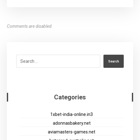
Comments are disabled.
Search
Categories
1xbet-india-online.in3
adonnasbakery.net
aviamasters-games.net