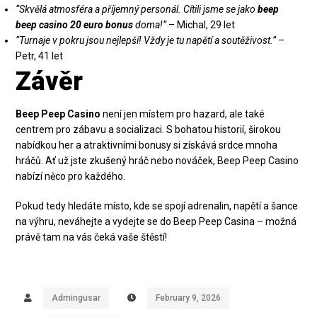
“Skvělá atmosféra a příjemný personál. Cítili jsme se jako
beep
beep casino 20 euro bonus
doma!”
– Michal, 29 let
“Turnaje v pokru jsou nejlepší! Vždy je tu napětí a soutěživost.”
–
Petr, 41 let
Závěr
Beep Peep Casino
není jen místem pro hazard, ale také
centrem pro zábavu a socializaci. S bohatou historií, širokou
nabídkou her a atraktivními bonusy si získává srdce mnoha
hráčů. Ať už jste zkušený hráč nebo nováček, Beep Peep Casino
nabízí něco pro každého.
Pokud tedy hledáte místo, kde se spojí adrenalin, napětí a šance
na výhru, neváhejte a vydejte se do Beep Peep Casina – možná
právě tam na vás čeká vaše štěstí!
Admingusar
February 9, 2026