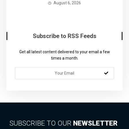
August 6, 2026
Subscribe to RSS Feeds
Get all latest content delivered to your email a few
times a month.
SUBSCRIBE TO OUR
NEWSLETTER