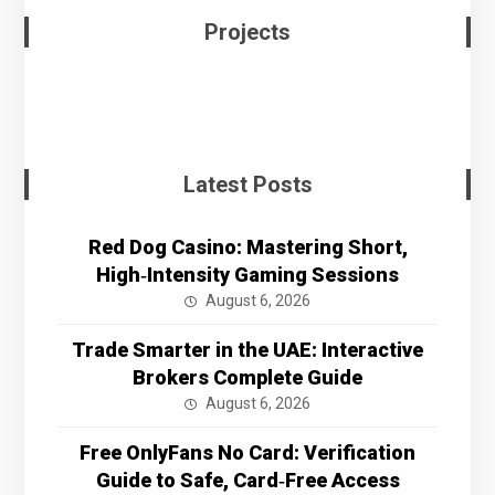
Projects
Latest Posts
Red Dog Casino: Mastering Short,
High‑Intensity Gaming Sessions
August 6, 2026
Trade Smarter in the UAE: Interactive
Brokers Complete Guide
August 6, 2026
Free OnlyFans No Card: Verification
Guide to Safe, Card‑Free Access