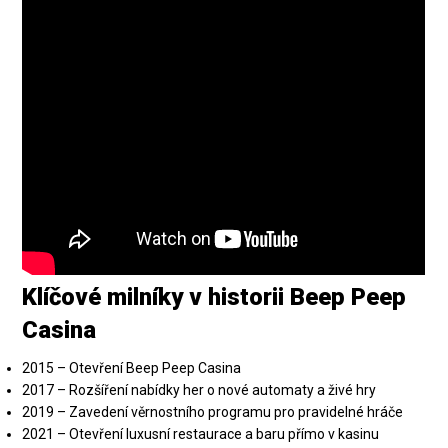
Klíčové milníky v historii Beep Peep
Casina
2015 – Otevření Beep Peep Casina
2017 – Rozšíření nabídky her o nové automaty a živé hry
2019 – Zavedení věrnostního programu pro pravidelné hráče
2021 – Otevření luxusní restaurace a baru přímo v kasinu