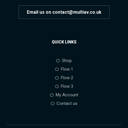
Email us on contact@multiav.co.uk
QUICK LINKS
Shop
Flow 1
Flow 2
Flow 3
My Account
Contact us