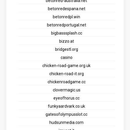
betonred-australia.net
betonredespana.net
betonredpl.win
betonredportugal.net
bigbasssplash.cc
bizzo.at
bridgestl.org
casino
chicken-road-game.org.uk
chicken-road-it.org
chickenroadgame.cc
clovermagic.us
eyeofhorus.cc
funkyaardvark.co.uk
gatesofolympusslot.cc
hudsunmedia.com