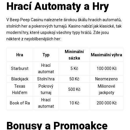
Hrací Automaty a Hry
V Beep Peep Casinu naleznete širokou škálu hracích automatů,
stolních her a pokerových turnajů. Kasino nabízí jak klasické, tak
moderní hry, které uspokojí všechny typy hráčů. Zde jsou
některé z nejoblíbenějších her:
Minimální
Hra
Typ
Maximální výhra
sázka
Hrací
Starburst
5 Kč
100 000 Kč
automat
Blackjack
Stolní hra
50 Kč
Neomezeno
Texas
Pokrový
Milionové
500 Kč
Hold’em
turnaj
jackpoty
Hrací
Book of Ra
10 Kč
200 000 Kč
automat
Bonusy a Promoakce