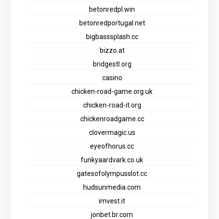
betonredpl.win
betonredportugal.net
bigbasssplash.cc
bizzo.at
bridgestl.org
casino
chicken-road-game.org.uk
chicken-road-it.org
chickenroadgame.cc
clovermagic.us
eyeofhorus.cc
funkyaardvark.co.uk
gatesofolympusslot.cc
hudsunmedia.com
imvest.it
jonbet.br.com