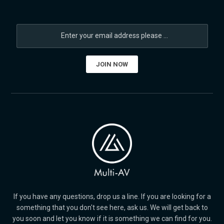
JOIN NOW
If you have any questions, drop us a line. If you are looking for a
something that you don't see here, ask us. We will get back to
you soon and let you know if it is something we can find for you.