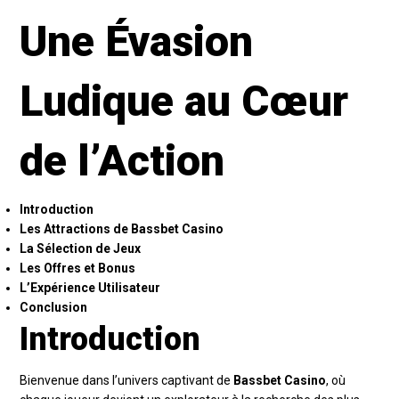
Une Évasion
Ludique au Cœur
de l’Action
Introduction
Les Attractions de Bassbet Casino
La Sélection de Jeux
Les Offres et Bonus
L’Expérience Utilisateur
Conclusion
Introduction
Bienvenue dans l’univers captivant de
Bassbet Casino
, où