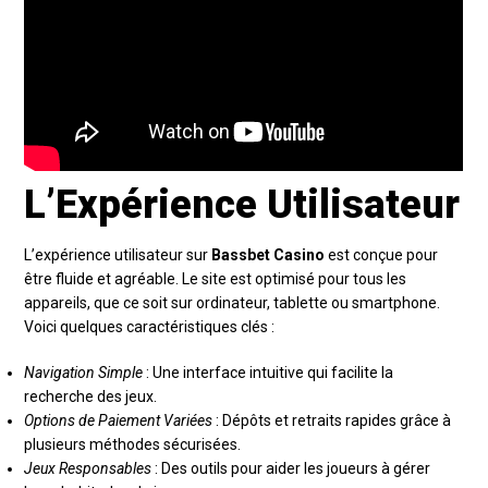
L’Expérience Utilisateur
L’expérience utilisateur sur
Bassbet Casino
est conçue pour
être fluide et agréable. Le site est optimisé pour tous les
appareils, que ce soit sur ordinateur, tablette ou smartphone.
Voici quelques caractéristiques clés :
Navigation Simple
: Une interface intuitive qui facilite la
recherche des jeux.
Options de Paiement Variées
: Dépôts et retraits rapides grâce à
plusieurs méthodes sécurisées.
Jeux Responsables
: Des outils pour aider les joueurs à gérer