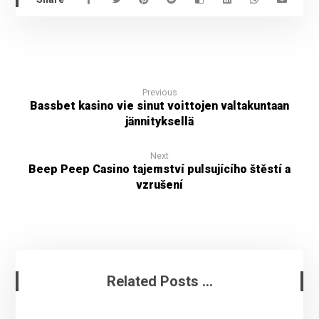
Previous
Bassbet kasino vie sinut voittojen valtakuntaan
jännityksellä
Next
Beep Peep Casino tajemství pulsujícího štěstí a
vzrušení
Related Posts ...