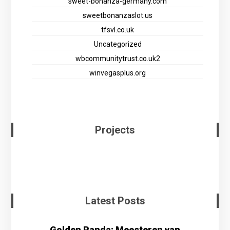
sweet-bonanza-germany.com
sweetbonanzaslot.us
tfsvl.co.uk
Uncategorized
wbcommunitytrust.co.uk2
winvegasplus.org
Projects
Latest Posts
Golden Panda: Meesteren van