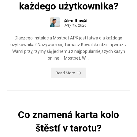
każdego użytkownika?
@multiav@
May 19, 2026
Dlaczego instalacja Mostbet APK jest łatwa dla każdego
użytkownika? Nazywam się Tomasz Kowalski i dzisiaj wraz z
Wami przyjrzymy się jednemu z najpopularniejszych kasyn
online – Mostbet. W ...
Read More
Co znamená karta kolo
štěstí v tarotu?