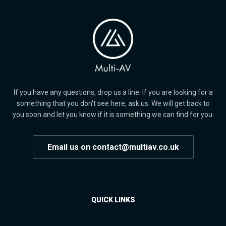
If you have any questions, drop us a line. If you are looking for a
something that you don't see here, ask us. We will get back to
you soon and let you know if it is something we can find for you.
Email us on contact@multiav.co.uk
QUICK LINKS