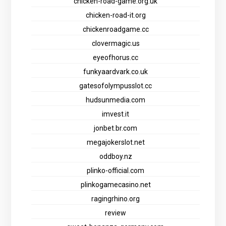
chicken-road-game.org.uk
chicken-road-it.org
chickenroadgame.cc
clovermagic.us
eyeofhorus.cc
funkyaardvark.co.uk
gatesofolympusslot.cc
hudsunmedia.com
imvest.it
jonbet.br.com
megajokerslot.net
oddboy.nz
plinko-official.com
plinkogamecasino.net
ragingrhino.org
review