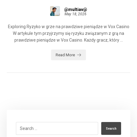
@multiav@
May 18, 2026
Exploring Ryzyko w grze na prawdziwe pieniądze w Vox Casino
W artykule tym przyjrzymy się ryzyku związanym z grą na
prawdziwe pieniądze w Vox Casino. Każdy gracz, który ...
Read More
Search