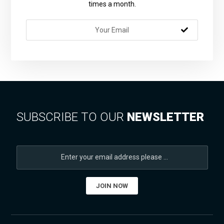
times a month.
SUBSCRIBE TO OUR
NEWSLETTER
JOIN NOW