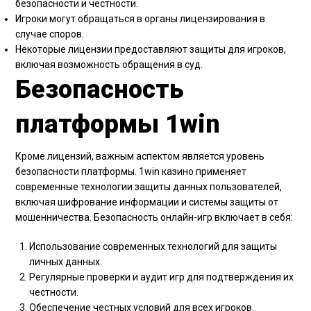
безопасности и честности.
Игроки могут обращаться в органы лицензирования в
случае споров.
Некоторые лицензии предоставляют защиты для игроков,
включая возможность обращения в суд.
Безопасность
платформы 1win
Кроме лицензий, важным аспектом является уровень
безопасности платформы. 1win казино применяет
современные технологии защиты данных пользователей,
включая шифрование информации и системы защиты от
мошенничества. Безопасность онлайн-игр включает в себя:
Использование современных технологий для защиты
личных данных.
Регулярные проверки и аудит игр для подтверждения их
честности.
Обеспечение честных условий для всех игроков.