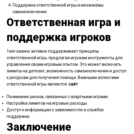
Поддержка ответственной игры и механизмы
самоисключения.
Ответственная игра и
поддержка игроков
1win казино активно поддерживает принципы
ответственной игры, предлагая игрокам инструменты для
управления своим игровым опытом. Это может включать
лимиты на депозит, возможность самоисключения и доступ
к ресурсам для получения помощи. Важными аспектами
ответственной игры являются:
сайт
Понимание рисков, связанных с азартными играми.
Настройка лимитов на игровые расходы.
Доступ к информации о зависимостях и службах
поддержки.
Заключение