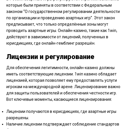
которые были приняты в соответствии с Федеральным
законом “О государственном регулировании деятельности
по организации и проведению азартных игр”. Этот закон
предписывает, что только определённые зоны могут
проводить азартные игры. Онлайн-казино, такие как 1win,
действуют в зависимости от лицензий, полученных в
юрисдикциях, где онлайн-гемблинг разрешён.
Лицензии и регулирование
Для обеспечения легитимности, онлайн-казино должны
иметь соответствующие лицензии. 1win казино обладает
лицензией, которая позволяет ему предоставлять услуги
игрокам на международной арене. Лицензирование важно
для защиты пользователей и обеспечения честности игр.
Вот ключевые моменты, касающиеся лицензирования:
Лицензии получаются в юрисдикциях, где азартные игры
разрешены.
Наличие лицензии подтверждает соблюдение стандартов