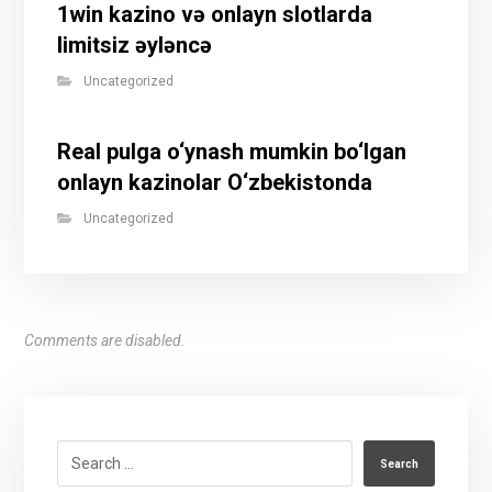
1win kazino və onlayn slotlarda
limitsiz əyləncə
Uncategorized
Real pulga o‘ynash mumkin bo‘lgan
onlayn kazinolar O‘zbekistonda
Uncategorized
Comments are disabled.
Search