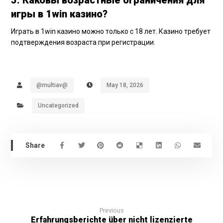
5. Каковы возрастные ограничения для
игры в 1win казино?
Играть в 1win казино можно только с 18 лет. Казино требует
подтверждения возраста при регистрации.
@multiav@
May 18, 2026
Uncategorized
Previous
Erfahrungsberichte über nicht lizenzierte