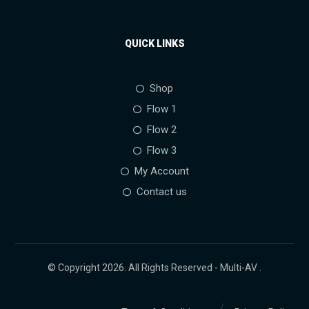
QUICK LINKS
Shop
Flow 1
Flow 2
Flow 3
My Account
Contact us
© Copyright 2026. All Rights Reserved - Multi-AV .