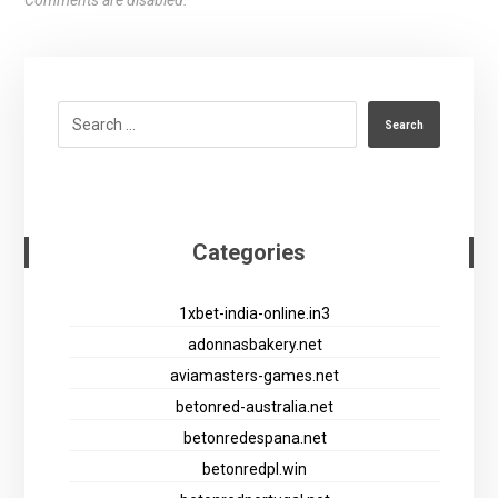
Comments are disabled.
Search
Categories
1xbet-india-online.in3
adonnasbakery.net
aviamasters-games.net
betonred-australia.net
betonredespana.net
betonredpl.win