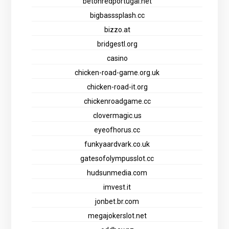
betonredportugal.net
bigbasssplash.cc
bizzo.at
bridgestl.org
casino
chicken-road-game.org.uk
chicken-road-it.org
chickenroadgame.cc
clovermagic.us
eyeofhorus.cc
funkyaardvark.co.uk
gatesofolympusslot.cc
hudsunmedia.com
imvest.it
jonbet.br.com
megajokerslot.net