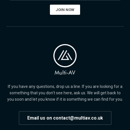
JOIN NOW
If you have any questions, drop us a line. If you are looking for a
something that you don't see here, ask us. We will get back to
you soon and let you know if it is something we can find for you.
Email us on contact@multiav.co.uk