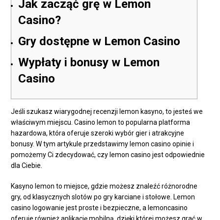
Jak zacząć grę w Lemon
Casino?
Gry dostępne w Lemon Casino
Wypłaty i bonusy w Lemon
Casino
Jeśli szukasz wiarygodnej recenzji lemon kasyno, to jesteś we
właściwym miejscu. Casino lemon to popularna platforma
hazardowa, która oferuje szeroki wybór gier i atrakcyjne
bonusy. W tym artykule przedstawimy lemon casino opinie i
pomożemy Ci zdecydować, czy lemon casino jest odpowiednie
dla Ciebie.
Kasyno lemon to miejsce, gdzie możesz znaleźć różnorodne
gry, od klasycznych slotów po gry karciane i stołowe. Lemon
casino logowanie jest proste i bezpieczne, a lemoncasino
oferuje również aplikację mobilną, dzięki której możesz grać w