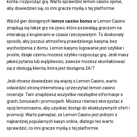
konta i rozpocząć grę. Warto sprawdzić lemon casino opinie,
aby dowiedzieć się, co inni gracze myślą o tej platformie.
Wśród gier dostępnych
lemon casino bonus
w Lemon Casino
znajdują się także gry na żywo, które pozwalają graczom na
interakcję z krupierami w czasie rzeczywistym. To doskonały
sposób, aby poczuć atmosferę prawdziwego kasyna, bez
wychodzenia z domu. Lemon kasyno logowanie jest szybkie i
proste, dzięki czemu możesz szybko rozpocząć grę. Jeśli masz
jakieś pytania lub wątpliwości, zawsze możesz skontaktować
się z obsługą klienta, która jest dostępna 24/7.
Jeśli chcesz dowiedzieć się więcej o Lemon Casino, warto
odwiedzić stronę internetową i przeczytać lemon casino
recenzje. Tam znajdziesz wszystkie niezbędne informacje o
grach, bonusach i promocjach. Możesz również skorzystać z
opcji lemoncasino, aby uzyskać dostęp do ekskluzywnych ofert i
promocji. Warto pamiętać, że Lemon Casino jest jednym z
najbardziej popularnych kasyn online, dlatego też warto
sprawdzić, co inni gracze myślą o tej platformie.