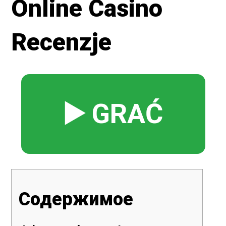
Online Casino
Recenzje
▶️ GRAĆ
Содержимое