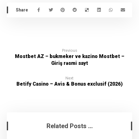
Previous
Mostbet AZ – bukmeker ve kazino Mostbet –
Giriş rəsmi sayt
Next
Betify Casino – Avis & Bonus exclusif (2026)
Related Posts ...