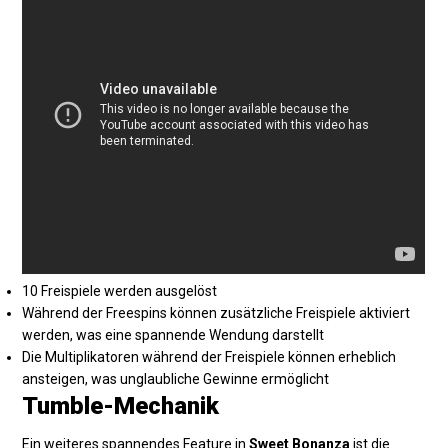
10 Freispiele werden ausgelöst
Während der Freespins können zusätzliche Freispiele aktiviert
werden, was eine spannende Wendung darstellt
Die Multiplikatoren während der Freispiele können erheblich
ansteigen, was unglaubliche Gewinne ermöglicht
Tumble-Mechanik
Ein weiteres spannendes Feature in
Sweet Bonanza
ist die