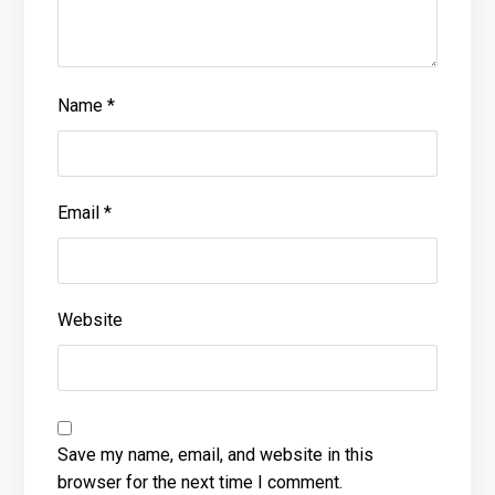
Name
*
Email
*
Website
Save my name, email, and website in this
browser for the next time I comment.