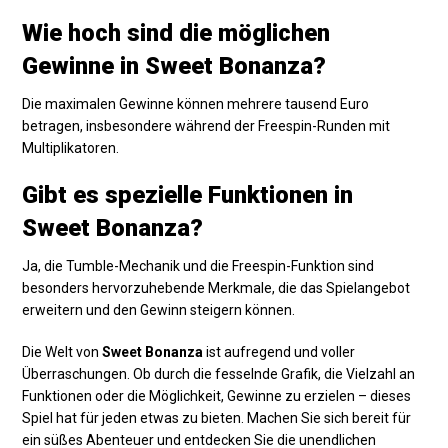
Wie hoch sind die möglichen
Gewinne in Sweet Bonanza?
Die maximalen Gewinne können mehrere tausend Euro
betragen, insbesondere während der Freespin-Runden mit
Multiplikatoren.
Gibt es spezielle Funktionen in
Sweet Bonanza?
Ja, die Tumble-Mechanik und die Freespin-Funktion sind
besonders hervorzuhebende Merkmale, die das Spielangebot
erweitern und den Gewinn steigern können.
Die Welt von
Sweet Bonanza
ist aufregend und voller
Überraschungen. Ob durch die fesselnde Grafik, die Vielzahl an
Funktionen oder die Möglichkeit, Gewinne zu erzielen – dieses
Spiel hat für jeden etwas zu bieten. Machen Sie sich bereit für
ein süßes Abenteuer und entdecken Sie die unendlichen