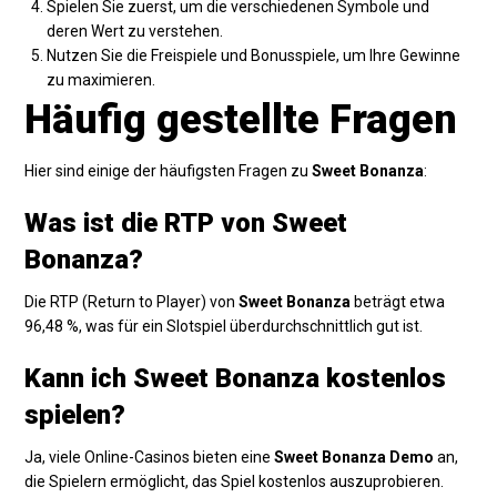
Spielen Sie zuerst, um die verschiedenen Symbole und
deren Wert zu verstehen.
Nutzen Sie die Freispiele und Bonusspiele, um Ihre Gewinne
zu maximieren.
Häufig gestellte Fragen
Hier sind einige der häufigsten Fragen zu
Sweet Bonanza
:
Was ist die RTP von Sweet
Bonanza?
Die RTP (Return to Player) von
Sweet Bonanza
beträgt etwa
96,48 %, was für ein Slotspiel überdurchschnittlich gut ist.
Kann ich Sweet Bonanza kostenlos
spielen?
Ja, viele Online-Casinos bieten eine
Sweet Bonanza Demo
an,
die Spielern ermöglicht, das Spiel kostenlos auszuprobieren.