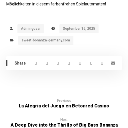
Möglichkeiten in diesem farbenfrohen Spielautomaten!
Admingusar
September 15, 2025
sweet-bonanza-germany.com
Previous
La Alegría del Juego en Betonred Casino
Next
A Deep Dive into the Thrills of Big Bass Bonanza