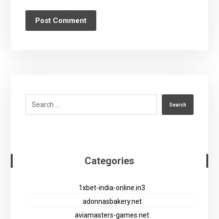
Post Comment
Search
Categories
1xbet-india-online.in3
adonnasbakery.net
aviamasters-games.net