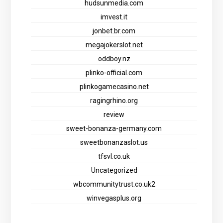
hudsunmedia.com
imvest.it
jonbet.br.com
megajokerslot.net
oddboy.nz
plinko-official.com
plinkogamecasino.net
ragingrhino.org
review
sweet-bonanza-germany.com
sweetbonanzaslot.us
tfsvl.co.uk
Uncategorized
wbcommunitytrust.co.uk2
winvegasplus.org