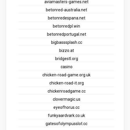
aviamasters-games.net
betonred-australia.net
betonredespana.net
betonredpl.win
betonredportugal.net
bigbasssplash.cc
bizzo.at
bridgestl.org
casino
chicken-road-game.org.uk
chicken-road-it.org
chickenroadgame.cc
clovermagic.us
eyeofhorus.cc
funkyaardvark.co.uk
gatesofolympusslot.cc