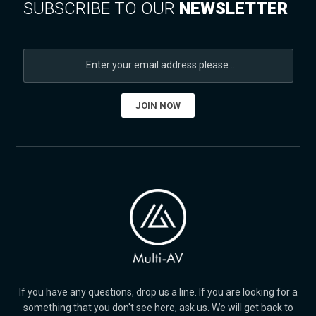
SUBSCRIBE TO OUR
NEWSLETTER
JOIN NOW
If you have any questions, drop us a line. If you are looking for a
something that you don't see here, ask us. We will get back to