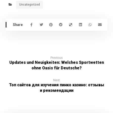
Uncategorized
Previous
Updates und Neuigkeiten: Welches Sportwetten
ohne Oasis für Deutsche?
Next
Топ сайтов для изучения пинко казино: отзывы
и рекомендации