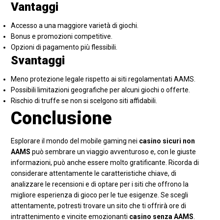
Vantaggi
Accesso a una maggiore varietà di giochi.
Bonus e promozioni competitive.
Opzioni di pagamento più flessibili.
Svantaggi
Meno protezione legale rispetto ai siti regolamentati AAMS.
Possibili limitazioni geografiche per alcuni giochi o offerte.
Rischio di truffe se non si scelgono siti affidabili.
Conclusione
Esplorare il mondo del mobile gaming nei
casino sicuri non
AAMS
può sembrare un viaggio avventuroso e, con le giuste
informazioni, può anche essere molto gratificante. Ricorda di
considerare attentamente le caratteristiche chiave, di
analizzare le recensioni e di optare per i siti che offrono la
migliore esperienza di gioco per le tue esigenze. Se scegli
attentamente, potresti trovare un sito che ti offrirà ore di
intrattenimento e vincite emozionanti
casino senza AAMS
.