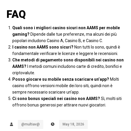
FAQ
Quali sono i migliori casino sicuri non AAMS per mobile
gaming?
Dipende dalle tue preferenze, ma alcuni dei più
popolari includono Casino A, Casino B, e Casino C.
I casino non AAMS sono sicuri?
Non tutti lo sono, quindi è
fondamentale verificare le licenze e leggere le recensioni.
Che metodi di pagamento sono disponibili nei casino non
AAMS?
I metodi comuni includono carte di credito, bonifici e
criptovalute.
Posso giocare su mobile senza scaricare un’app?
Molti
casino offrono versioni mobile dei loro siti, quindi non è
sempre necessario scaricare un’app.
Ci sono bonus speciali nei casino non AAMS?
Sì, molti siti
offrono bonus generosi per attirare nuovi giocatori.
@multiav@
May 18, 2026