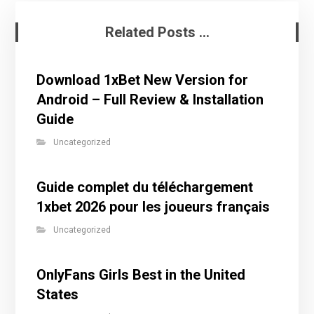
Related Posts ...
Download 1xBet New Version for
Android – Full Review & Installation
Guide
Uncategorized
Guide complet du téléchargement
1xbet 2026 pour les joueurs français
Uncategorized
OnlyFans Girls Best in the United
States