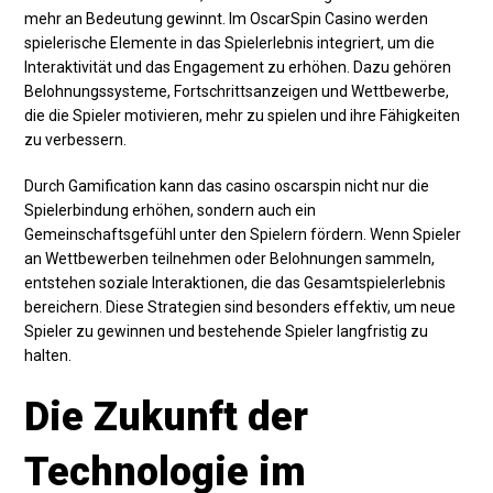
mehr an Bedeutung gewinnt. Im OscarSpin Casino werden
spielerische Elemente in das Spielerlebnis integriert, um die
Interaktivität und das Engagement zu erhöhen. Dazu gehören
Belohnungssysteme, Fortschrittsanzeigen und Wettbewerbe,
die die Spieler motivieren, mehr zu spielen und ihre Fähigkeiten
zu verbessern.
Durch Gamification kann das casino oscarspin nicht nur die
Spielerbindung erhöhen, sondern auch ein
Gemeinschaftsgefühl unter den Spielern fördern. Wenn Spieler
an Wettbewerben teilnehmen oder Belohnungen sammeln,
entstehen soziale Interaktionen, die das Gesamtspielerlebnis
bereichern. Diese Strategien sind besonders effektiv, um neue
Spieler zu gewinnen und bestehende Spieler langfristig zu
halten.
Die Zukunft der
Technologie im