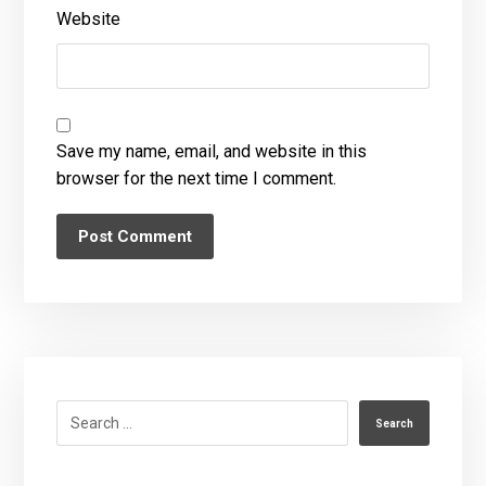
Website
Save my name, email, and website in this
browser for the next time I comment.
Post Comment
Search