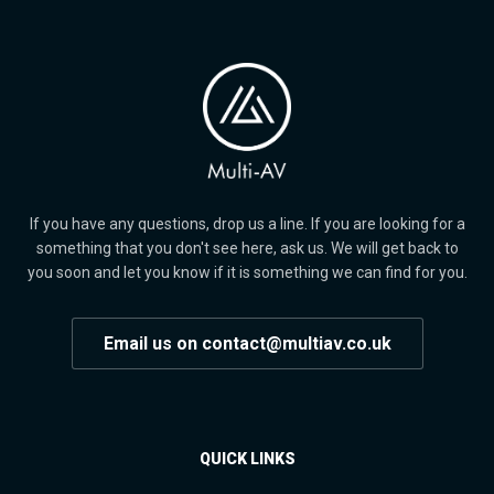
If you have any questions, drop us a line. If you are looking for a
something that you don't see here, ask us. We will get back to
you soon and let you know if it is something we can find for you.
Email us on contact@multiav.co.uk
QUICK LINKS