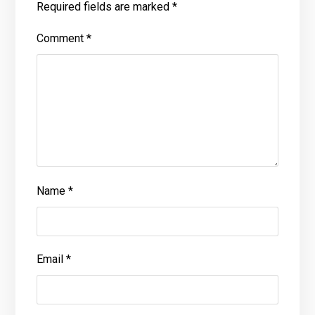
Required fields are marked
*
Comment
*
Name
*
Email
*