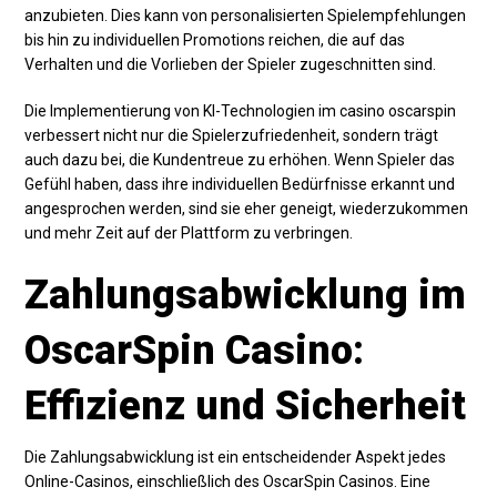
anzubieten. Dies kann von personalisierten Spielempfehlungen
bis hin zu individuellen Promotions reichen, die auf das
Verhalten und die Vorlieben der Spieler zugeschnitten sind.
Die Implementierung von KI-Technologien im casino oscarspin
verbessert nicht nur die Spielerzufriedenheit, sondern trägt
auch dazu bei, die Kundentreue zu erhöhen. Wenn Spieler das
Gefühl haben, dass ihre individuellen Bedürfnisse erkannt und
angesprochen werden, sind sie eher geneigt, wiederzukommen
und mehr Zeit auf der Plattform zu verbringen.
Zahlungsabwicklung im
OscarSpin Casino:
Effizienz und Sicherheit
Die Zahlungsabwicklung ist ein entscheidender Aspekt jedes
Online-Casinos, einschließlich des OscarSpin Casinos. Eine