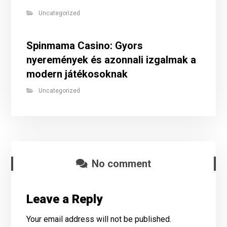
Uncategorized
Spinmama Casino: Gyors
nyeremények és azonnali izgalmak a
modern játékosoknak
Uncategorized
No comment
Leave a Reply
Your email address will not be published.