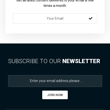
Get all latest content delivered to your email a few
times a month.
SUBSCRIBE TO OUR
NEWSLETTER
JOIN NOW