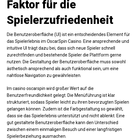
Faktor für die
Spielerzufriedenheit
Die Benutzeroberfläche (UI) ist ein entscheidendes Element für
das Spielerlebnis im OscarSpin Casino. Eine ansprechende und
intuitive UI trägt dazu bei, dass sich neue Spieler schnell
zurechtfinden und bestehende Spieler die Plattform gerne
nutzen. Die Gestaltung der Benutzeroberfläche muss sowohl
ästhetisch ansprechend als auch funktional sein, um eine
nahtlose Navigation zu gewährleisten.
Im casino oscarspin wird großer Wert auf die
Benutzerfreundlichkeit gelegt. Die Menüführung ist klar
strukturiert, sodass Spieler leicht zu ihren bevorzugten Spielen
gelangen können. Zudem ist die Farbgestaltung so gewählt,
dass sie das Spielerlebnis unterstützt und nicht ablenkt. Eine
gut gestaltete Benutzeroberfläche kann den Unterschied
zwischen einem einmaligen Besuch und einer langfristigen
Spielerbeziehung ausmachen.